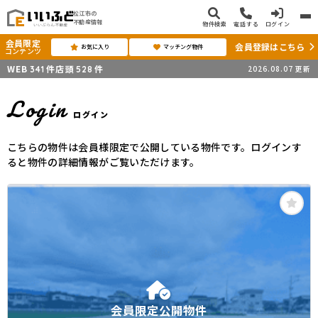
松江市の
不動産情報
物件検索
電話する
ログイン
会員限定
会員登録はこちら
お気に入り
マッチング物件
コンテンツ
WEB
件
店頭
件
2026.08.07
更新
341
528
Login
ログイン
こちらの物件は会員様限定で公開している物件です。ログインす
ると物件の詳細情報がご覧いただけます。
会員限定公開物件