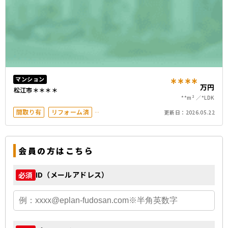
****
マンション
万円
松江市＊＊＊＊
**m²
*LDK
間取り有
リフォーム済
更新日：
2026.05.22
南面バルコニー
オートロック
会員の方はこちら
ID（メールアドレス）
必須