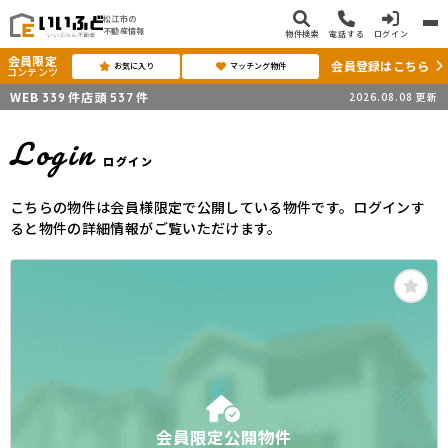
松江市の
不動産情報
物件検索
電話する
ログイン
会員限定
会員登録はこちら
お気に入り
マッチング物件
コンテンツ
WEB
件
店頭
件
2026.08.08
更新
339
537
Login
ログイン
こちらの物件は会員様限定で公開している物件です。ログインす
ると物件の詳細情報がご覧いただけます。
会員限定公開物件