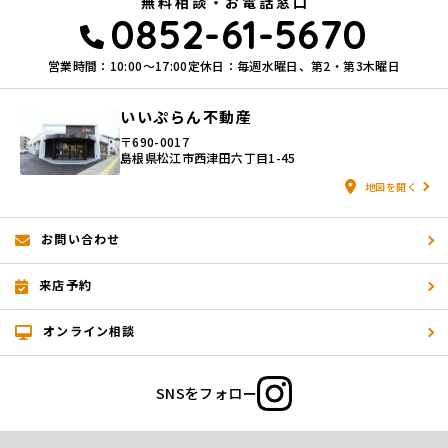
無料相談・お電話窓口
0852-61-5670
(1) 不動産についてのサービスの提供
(2) 不動産についてのサービスのアフターサービスの提供
(3) 不動産についてのサービスのお知らせ・ＰＲ、調査・データ集積、
営業時間：10:00〜17:00
定休日：毎週水曜日、第2・第3木曜日
研究開発
(4) ウェブサイトシステム管理会社（以下「サイト管理会社」といいま
いいぷらん不動産
す。）への提供。
(5) その他上記(1)から(4)に附随する業務の実施
〒690-0017
島根県松江市西津田六丁目1-45
なお、当社は、サイト管理会社が提供するサービス改善に必要な範囲
で、お客様の個人データをサイト管理会社に提供します。
地図を開く
このように提供された個人データにつきましては、サイト管理会社にお
いて管理されることとなります。
サイト管理会社は、そのサービスの改善・向上を目指すことに加え、メ
お問い合わせ
ールマガジンなどによる情報提供、お客様による購買の分析をして、当
社の事業運営を改善するために、個人データ（お客様が指定された他の
来店予約
方の宛先情報を除く）を利用します。
当社は、サイト管理会社に対し、個人情報保護法を遵守し、お客様のプ
オンライン相談
ライバシーに配慮した個人情報の取り扱いをすることを規約などで義務
づけております。
SNSをフォロー
4．お客様情報の第三者への開示・提供
当社は、前項3．の利用目的に記載した場合及び以下のいずれかに該当
する場合を除き、お客さま情報を第三者へ開示又は提供いたしません。