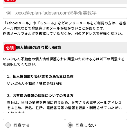
「Yahoo!メール」や「Ｇメール」などのフリーメールをご利用の方は、迷惑
メール対策などで登録完了のメールが届かないことがあります。
迷惑メールフォルダを確認していただくか、別のアドレスで登録ください。
個人情報の取り扱い同意
必須
いいぷらん不動産の個人情報保護方針に同意いただける方は以下の同意する
を選択してください。
1．個人情報取り扱い業者の氏名又は名称
いいぷらん不動産 / 株式会社SAFE
2．お客様の情報の保護についての考え方
当社は、当社の業務を円滑に行うため、お客さまの電子メールアドレス
をはじめ、氏名、住所、電話番号等の情報を収集・利用させていただい
ております。
当社は、これらのお客さまの個人情報（以下「お客さま情報」といいま
す。）の適正な保護を重大な責務と認識し、この責務を果たすために、
同意する
同意しない
次の方針の下でお客さま情報を取り扱います。