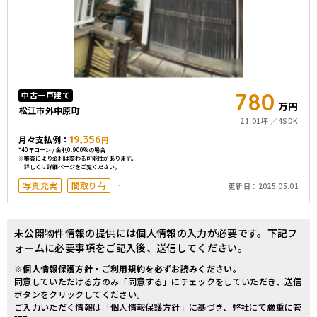
780
中古一戸建て
万円
松江市外中原町
21.01坪
4SDK
19,356
月々支払例：
円
*40年ローン / 金利0.900%の場合
※審査により金利は変わる可能性があります。
詳しくは詳細ページをご覧ください。
写真充実
間取り有
更新日：
2025.05.01
駅徒歩20分以内
未公開物件情報の提供には個人情報の入力が必要です。下記フ
ォームに必要事項をご記入後、送信してください。
※個人情報保護方針・ご利用規約を必ずお読みください。
同意していただける方のみ「同意する」にチェックをしていただき、送信
ボタンをクリックしてください。
ご入力いただく情報は「個人情報保護方針」に基づき、弊社にて厳重に管