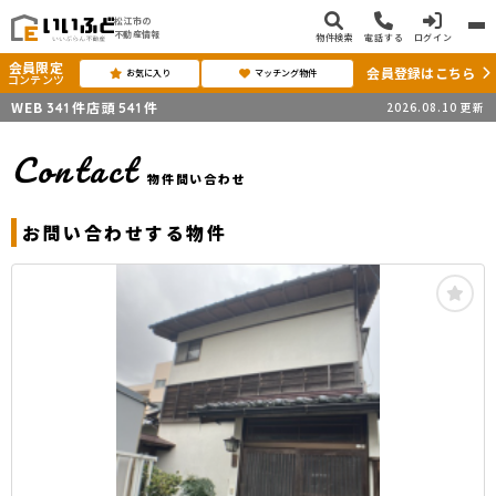
松江市の
不動産情報
物件検索
電話する
ログイン
会員限定
会員登録はこちら
お気に入り
マッチング物件
コンテンツ
WEB
件
店頭
件
2026.08.10
更新
341
541
Contact
物件問い合わせ
お問い合わせする物件