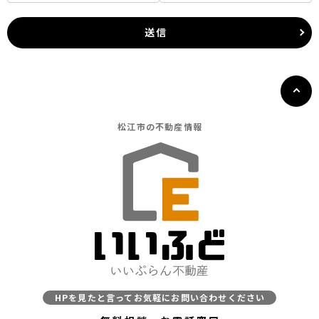
(1) お客さま情報に適用される個人情報の保護に関する法律その他の関
係法令を遵守し、適切に取り扱います。また、適宜取扱いの改善に努め
送信
ます。
(2) お客さま情報の取扱いに関する規程を明確にし、従業者に周知徹底
します。また、取引先等に対しても適切にお客さま情報を取り扱うよう
に要請します。
(3) お客さま情報の収集に際しては、利用目的を特定して通知または公
表し、その利用目的にしたがってお客さま情報を取り扱います。
(4) お客さま情報の漏洩、紛失、改ざん等を防止するために必要な 対策
松江市の
不動産情報
を講じて適切な管理を行います。
(5) 保有するお客さま情報について、お客さま本人からの開示、訂正、
削除、利用停止の依頼を所定の窓口でお受けして、誠意をもって対応い
たします。
具体的には、以下の内容に従ってお客さま情報の取り扱いをいたしま
す。
3．お客様の情報の利用目的
当社は、不動産についてのサービスをお客さまにご利用いただくにあた
り、各種の申込みの受付、訪問、提案、見積、各種の工事やサービス提
供等の機会に、当社が直接あるいは協力会社又は業務委託先等を通じ
て、お客さまの個人情報（お客さまの電子メールアドレス、氏名、住
HPを見たと言ってお気軽にお問い合わせください
所、電話番号等）を取得いたしますが、これらの個人情報は下記の目的
に利用させていただきます。