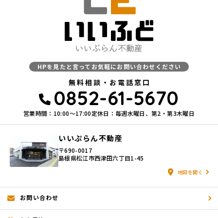
す。
3．お客様の情報の利用目的
当社は、不動産についてのサービスをお客さまにご利用いただくにあた
り、各種の申込みの受付、訪問、提案、見積、各種の工事やサービス提
供等の機会に、当社が直接あるいは協力会社又は業務委託先等を通じ
て、お客さまの個人情報（お客さまの電子メールアドレス、氏名、住
HPを見たと言ってお気軽にお問い合わせください
所、電話番号等）を取得いたしますが、これらの個人情報は下記の目的
に利用させていただきます。
無料相談・お電話窓口
0852-61-5670
(1) 不動産についてのサービスの提供
(2) 不動産についてのサービスのアフターサービスの提供
(3) 不動産についてのサービスのお知らせ・ＰＲ、調査・データ集積、
営業時間：10:00〜17:00
定休日：毎週水曜日、第2・第3木曜日
研究開発
(4) ウェブサイトシステム管理会社（以下「サイト管理会社」といいま
いいぷらん不動産
す。）への提供。
(5) その他上記(1)から(4)に附随する業務の実施
〒690-0017
島根県松江市西津田六丁目1-45
なお、当社は、サイト管理会社が提供するサービス改善に必要な範囲
で、お客様の個人データをサイト管理会社に提供します。
地図を開く
このように提供された個人データにつきましては、サイト管理会社にお
いて管理されることとなります。
サイト管理会社は、そのサービスの改善・向上を目指すことに加え、メ
お問い合わせ
ールマガジンなどによる情報提供、お客様による購買の分析をして、当
社の事業運営を改善するために、個人データ（お客様が指定された他の