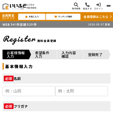
松江市の
不動産情報
物件検索
電話する
ログイン
会員限定
会員登録はこちら
お気に入り
マッチング物件
コンテンツ
WEB
件
店頭
件
2026.08.07
更新
341
529
Register
無料会員登録
お客様情報
希望条件
入力内容
登録完了
入力
入力
確認
基本情報入力
名前
必須
フリガナ
必須