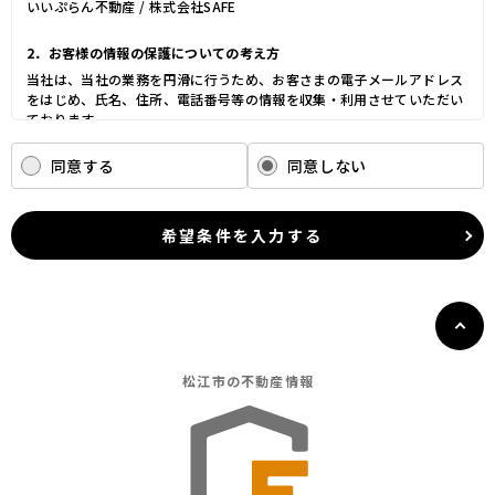
いいぷらん不動産 / 株式会社SAFE
2．お客様の情報の保護についての考え方
当社は、当社の業務を円滑に行うため、お客さまの電子メールアドレス
をはじめ、氏名、住所、電話番号等の情報を収集・利用させていただい
ております。
当社は、これらのお客さまの個人情報（以下「お客さま情報」といいま
す。）の適正な保護を重大な責務と認識し、この責務を果たすために、
同意する
同意しない
次の方針の下でお客さま情報を取り扱います。
(1) お客さま情報に適用される個人情報の保護に関する法律その他の関
係法令を遵守し、適切に取り扱います。また、適宜取扱いの改善に努め
希望条件を入力する
ます。
(2) お客さま情報の取扱いに関する規程を明確にし、従業者に周知徹底
します。また、取引先等に対しても適切にお客さま情報を取り扱うよう
に要請します。
(3) お客さま情報の収集に際しては、利用目的を特定して通知または公
表し、その利用目的にしたがってお客さま情報を取り扱います。
(4) お客さま情報の漏洩、紛失、改ざん等を防止するために必要な 対策
松江市の
不動産情報
を講じて適切な管理を行います。
(5) 保有するお客さま情報について、お客さま本人からの開示、訂正、
削除、利用停止の依頼を所定の窓口でお受けして、誠意をもって対応い
たします。
具体的には、以下の内容に従ってお客さま情報の取り扱いをいたしま