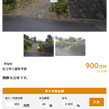
900
所在地
万円
松江市八雲町平原
57.47坪
閑静な立地です。
月々の
支払例
借入ご希望金額
支払期間
金利
計算
万円
年
%