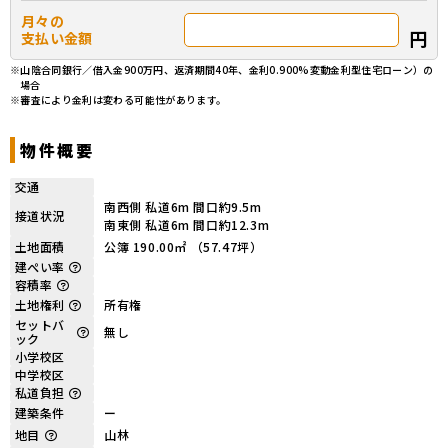
月々の
円
支払い金額
※山陰合同銀行／借入金900万円、返済期間40年、金利0.900%変動金利型住宅ローン）の
場合
※審査により金利は変わる可能性があります。
物件概要
交通
南西側 私道6m 間口約9.5m
接道状況
南東側 私道6m 間口約12.3m
土地面積
公簿 190.00㎡ （57.47坪）
建ぺい率
容積率
土地権利
所有権
セットバ
無し
ック
小学校区
中学校区
私道負担
建築条件
ー
地目
山林