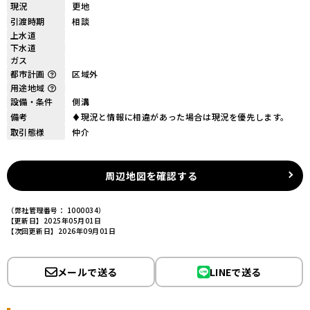
現況
更地
引渡時期
相談
上水道
下水道
ガス
都市計画
区域外
用途地域
設備・条件
側溝
備考
♦現況と情報に相違があった場合は現況を優先します。
取引態様
仲介
周辺地図を確認する
（弊社管理番号： 1000034）
【更新日】2025年05月01日
【次回更新日】2026年09月01日
メールで送る
LINEで送る