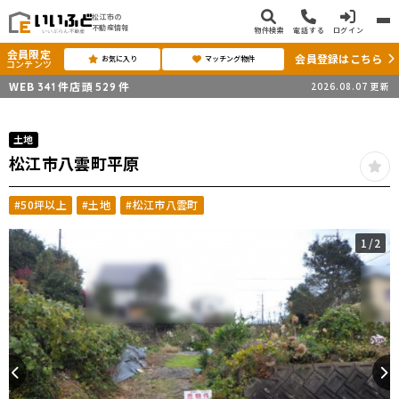
松江市の
不動産情報
物件検索
電話する
ログイン
会員限定
会員登録はこちら
お気に入り
マッチング物件
コンテンツ
WEB
件
店頭
件
2026.08.07
更新
341
529
土地
松江市八雲町平原
#50坪以上
#土地
#松江市八雲町
1
/2