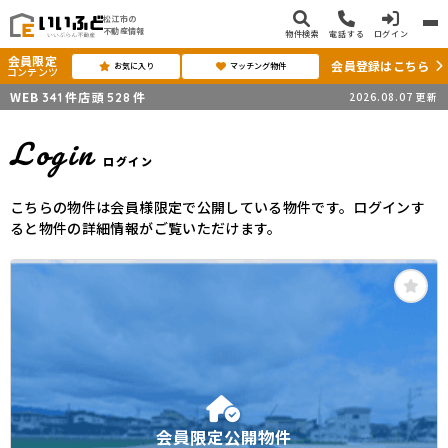
松江市の
不動産情報
物件検索
電話する
ログイン
会員限定
会員登録はこちら
お気に入り
マッチング物件
コンテンツ
WEB
件
店頭
件
2026.08.07
更新
341
528
Login
ログイン
こちらの物件は会員様限定で公開している物件です。ログインす
ると物件の詳細情報がご覧いただけます。
会員限定公開物件