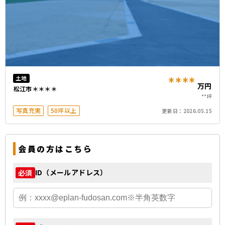
****
土地
万円
松江市＊＊＊＊
**坪
写真充実
50坪以上
更新日：
2026.05.15
会員の方はこちら
ID（メールアドレス）
必須