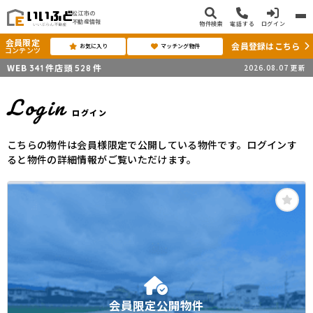
松江市の
不動産情報
物件検索
電話する
ログイン
会員限定
会員登録はこちら
お気に入り
マッチング物件
コンテンツ
WEB
件
店頭
件
2026.08.07
更新
341
528
Login
ログイン
こちらの物件は会員様限定で公開している物件です。ログインす
ると物件の詳細情報がご覧いただけます。
会員限定公開物件