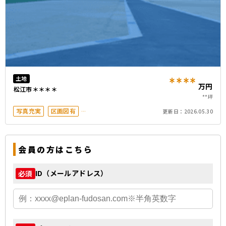
****
土地
万円
松江市＊＊＊＊
**坪
写真充実
区画図有
更新日：
2026.05.30
駅徒歩20分以内
50坪以上
会員の方はこちら
ID（メールアドレス）
必須