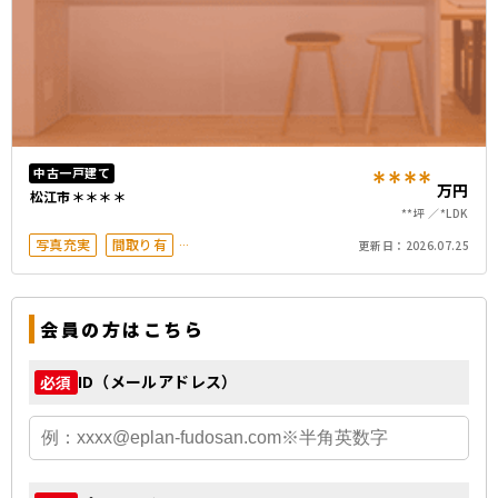
****
中古一戸建て
万円
松江市＊＊＊＊
**坪
*LDK
写真充実
間取り有
更新日：
2026.07.25
駐車場2台以上
50坪以上
会員の方はこちら
ID（メールアドレス）
必須