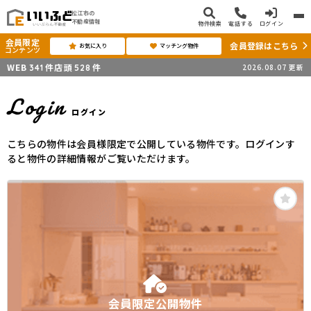
松江市の
不動産情報
物件検索
電話する
ログイン
会員限定
会員登録はこちら
お気に入り
マッチング物件
コンテンツ
WEB
件
店頭
件
2026.08.07
更新
341
528
Login
ログイン
こちらの物件は会員様限定で公開している物件です。ログインす
ると物件の詳細情報がご覧いただけます。
会員限定公開物件