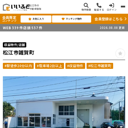
松江市の
不動産情報
物件検索
電話する
ログイン
会員限定
会員登録はこちら
お気に入り
マッチング物件
コンテンツ
WEB
件
店頭
件
2026.08.08
更新
339
537
収益物件/店舗
松江市雑賀町
#駅徒歩20分以内
#駐車場2台以上
#収益物件
#松江市雑賀町