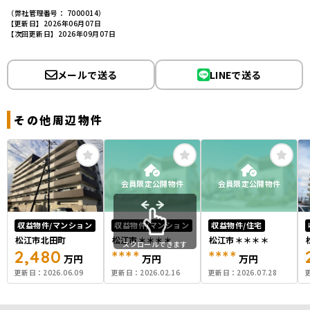
（弊社管理番号： 7000014）
【更新日】2026年06月07日
【次回更新日】2026年09月07日
メールで送る
LINEで送る
その他周辺物件
会員限定公開物件
会員限定公開物件
収益物件/マンション
収益物件/マンション
収益物件/住宅
松江市北田町
松江市＊＊＊＊
松江市＊＊＊＊
スクロールできます
2,480
****
****
万円
万円
万円
更新日：
2026.06.09
更新日：
2026.02.16
更新日：
2026.07.28