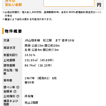
月々の
円
支払い金額
※山陰合同銀行／借入金1,880万円、返済期間40年、金利0.900%変動金利型住宅ローン）
の場合
※審査により金利は変わる可能性があります。
物件概要
交通
JR山陰本線 松江駅 まで 徒歩10分
西側 公道15m 間口約20m
接道状況
北側 公道4m 間口約7.5m
表面利回り
10.51％
土地面積
151.05㎡ （45.69坪）
建物面積
86.74㎡ （26.23坪）
所在階／階
数
1967年 （昭和42） 8月
築年数
築59年
建ぺい率
容積率
土地権利
所有権
構造および
地上2階建
階数