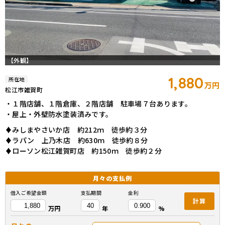
【外観】
1,880
所在地
万円
松江市雑賀町
・１階店舗、１階倉庫、２階店舗 駐車場７台あります。
・屋上・外壁防水塗装済みです。
♦みしまやさいか店 約212ｍ 徒歩約３分
♦ラパン 上乃木店 約630ｍ 徒歩約８分
♦ローソン松江雑賀町店 約150ｍ 徒歩約２分
月々の
支払例
借入ご希望金額
支払期間
金利
計算
万円
年
%