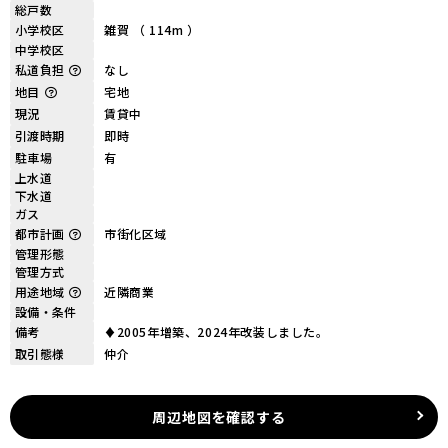
総戸数
小学校区
雑賀 （ 114m ）
中学校区
私道負担
なし
地目
宅地
現況
賃貸中
引渡時期
即時
駐車場
有
上水道
下水道
ガス
都市計画
市街化区域
管理形態
管理方式
用途地域
近隣商業
設備・条件
備考
♦2005年増築、2024年改装しました。
取引態様
仲介
周辺地図を確認する