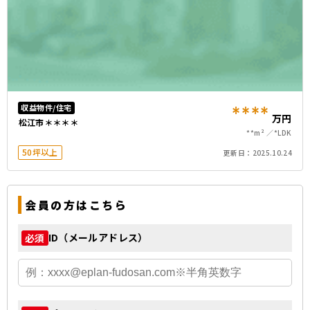
****
収益物件/住宅
万円
松江市＊＊＊＊
**m²
*LDK
50坪以上
更新日：
2025.10.24
会員の方はこちら
ID（メールアドレス）
必須