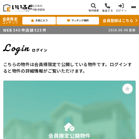
松江市の
不動産情報
物件検索
電話する
ログイン
会員限定
会員登録はこちら
お気に入り
マッチング物件
コンテンツ
WEB
件
店頭
件
2026.08.06
更新
340
523
Login
ログイン
こちらの物件は会員様限定で公開している物件です。ログインす
ると物件の詳細情報がご覧いただけます。
会員限定公開物件