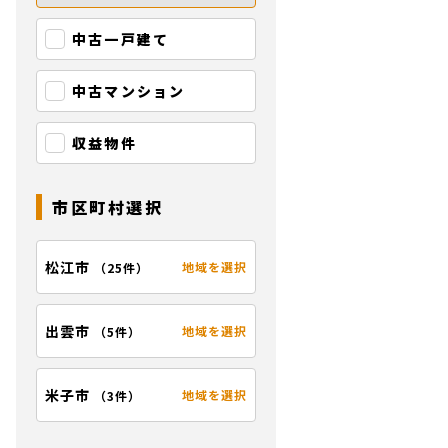
中古一戸建て
中古マンション
収益物件
市区町村選択
松江市
地域を選択
（
25件
）
出雲市
地域を選択
（
5件
）
米子市
地域を選択
（
3件
）