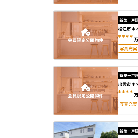
駐車場2
オール電
新築一戸
松江市＊
****
会員限定公開物件
写真充実
築10年
オール電
新築一戸
出雲市＊
****
会員限定公開物件
写真充実
築10年
駐車場2
オール電
新築一戸