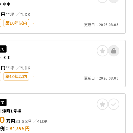
＊＊＊
万円
**坪
*LDK
築10年以内
更新日：
2026.08.03
台以上
建て
＊＊＊
万円
**坪
*LDK
築10年以内
更新日：
2026.08.03
台以上
建て
川津町1号棟
80
万円
31.85坪
4LDK
例：
81,395
円