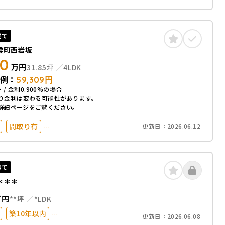
以内
駅徒歩20分以内
台以上
50坪以上
化
建て
雲町西岩坂
90
万円
31.85坪
4LDK
例：
59,309
円
 / 金利0.900%の場合
り金利は変わる可能性があります。
詳細ページをご覧ください。
間取り有
更新日：
2026.06.12
以内
駐車場2台以上
オール電化
建て
＊＊＊
万円
**坪
*LDK
築10年以内
更新日：
2026.06.08