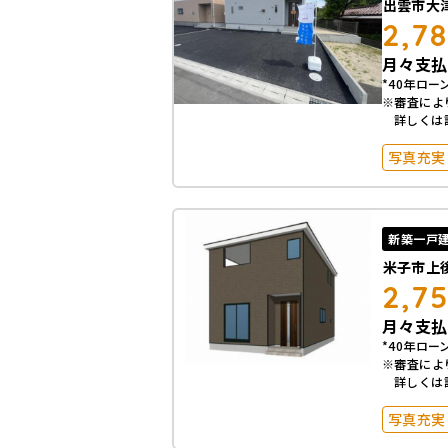
出雲市大
2,7
月々支払
*40年ローン
※審査によ
詳しくは
写真充実
築10年
駐車場2
オール電
新築一戸
米子市上
2,7
月々支払
*40年ローン
※審査によ
詳しくは
写真充実
築10年