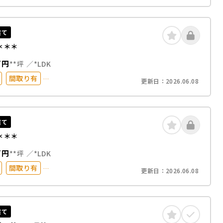
台以上
50坪以上
化
建て
＊＊＊
万円
**坪
*LDK
間取り有
更新日：
2026.06.08
以内
駐車場2台以上
化
ペット可
建て
＊＊＊
万円
**坪
*LDK
間取り有
更新日：
2026.06.08
以内
駅徒歩20分以内
台以上
50坪以上
化
建て