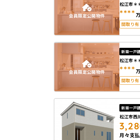
松江市＊
****
会員限定公開物件
間取り有
駐車場2
新築一戸
松江市＊
****
会員限定公開物件
間取り有
駐車場2
新築一戸
松江市西
3,2
月々支払