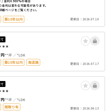
 / 金利0.900%の場合
り金利は変わる可能性があります。
詳細ページをご覧ください。
築10年以内
更新日：
2026.07.10
台以上
50坪以上
化
建て
＊＊＊
万円
**坪
*LDK
築10年以内
南道路
更新日：
2026.07.17
0分以内
駐車場2台以上
オール電化
コニー
建て
＊＊＊
万円
**坪
*LDK
間取り有
更新日：
2026.06.13