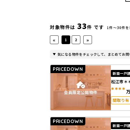
33
対象物件は
件 です
1件〜30件
«
»
1
2
気になる物件をチェックして、まとめてお問
PRICEDOWN
新築一戸
松江市＊
****
会員限定公開物件
間取り有
駅徒歩2
50坪以上
PRICEDOWN
南面バル
新築一戸