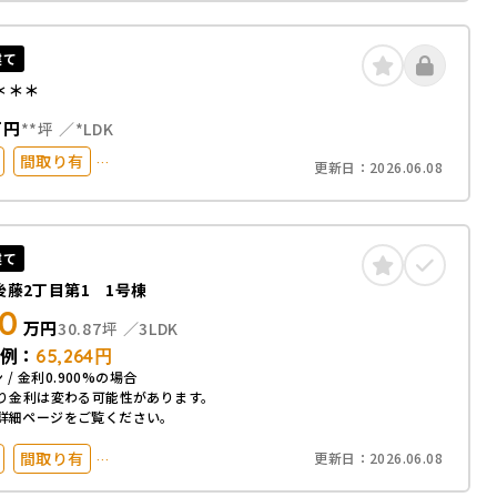
台以上
50坪以上
化
建て
＊＊＊
万円
**坪
*LDK
間取り有
更新日：
2026.06.08
以内
駅徒歩20分以内
台以上
50坪以上
化
建て
後藤2丁目第1 1号棟
30
万円
30.87坪
3LDK
例：
65,264
円
 / 金利0.900%の場合
り金利は変わる可能性があります。
詳細ページをご覧ください。
間取り有
更新日：
2026.06.08
以内
駅徒歩20分以内