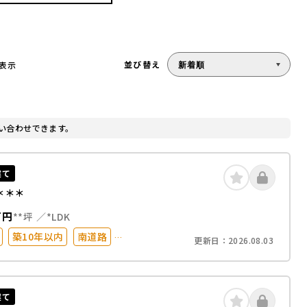
並び替え
を表示
い合わせできます。
建て
＊＊＊
万円
**坪
*LDK
築10年以内
南道路
更新日：
2026.08.03
0分以内
駐車場2台以上
オール電化
コニー
建て