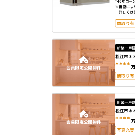
*40年ローン
※審査によ
詳しくは
間取り有
駐車場2
オール電
新築一戸
松江市＊
****
会員限定公開物件
間取り有
駅徒歩2
50坪以上
南面バル
新築一戸
松江市＊
****
会員限定公開物件
写真充実