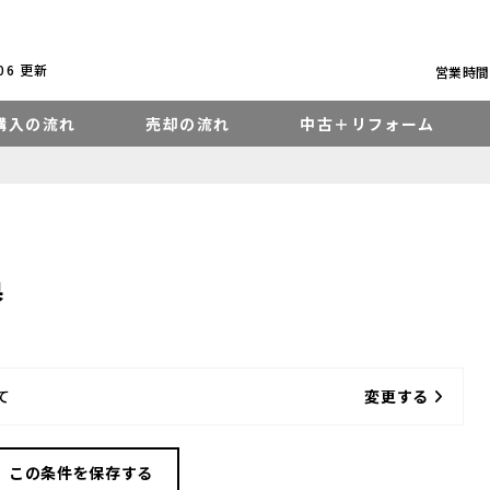
.06
更新
営業時間：
購入の流れ
売却の流れ
中古＋リフォーム
果
て
変更する
この条件を保存する