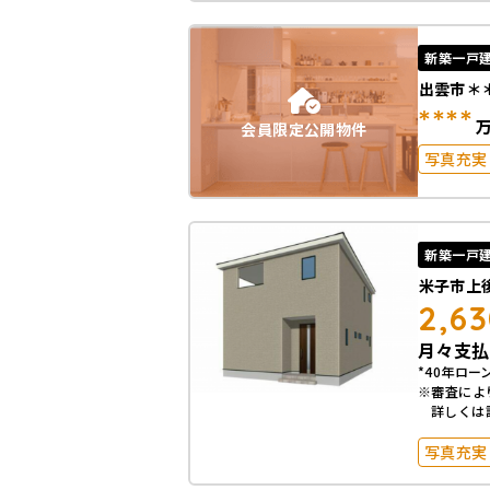
駐車場2
オール電
新築一戸
出雲市＊
****
会員限定公開物件
写真充実
築10年
駐車場2
オール電
新築一戸
米子市上
2,6
月々支払
*40年ローン
※審査によ
詳しくは
写真充実
築10年