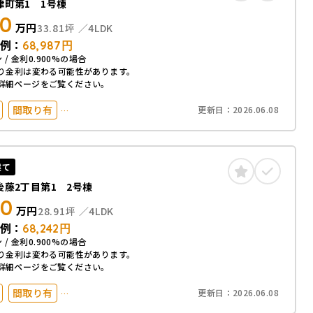
津町第1 1号棟
80
万円
33.81坪
4LDK
例：
68,987
円
 / 金利0.900%の場合
り金利は変わる可能性があります。
詳細ページをご覧ください。
間取り有
更新日：
2026.06.08
以内
駅徒歩20分以内
台以上
50坪以上
化
建て
後藤2丁目第1 2号棟
50
万円
28.91坪
4LDK
例：
68,242
円
 / 金利0.900%の場合
り金利は変わる可能性があります。
詳細ページをご覧ください。
間取り有
更新日：
2026.06.08
以内
駅徒歩20分以内