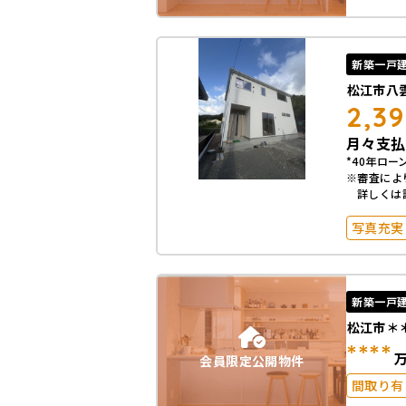
築10年
駐車場2
オール電
新築一戸
松江市八
2,3
月々支払
*40年ローン
※審査によ
詳しくは
写真充実
築10年
50坪以上
新築一戸
松江市＊
****
会員限定公開物件
間取り有