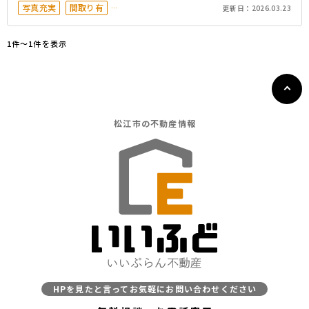
写真充実
間取り有
更新日：
2026.03.23
築10年以内
駐車場2台以上
50坪以上
オール電化
1件〜1件を表示
松江市の
不動産情報
HPを見たと言ってお気軽にお問い合わせください