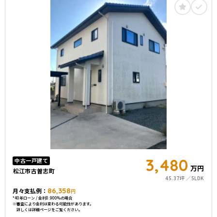
3,480
中古一戸建て
万円
松江市古曽志町
45.37坪
5LDK
86,358
月々支払例：
円
*40年ローン / 金利0.900%の場合
※審査により金利は変わる可能性があります。
詳しくは詳細ページをご覧ください。