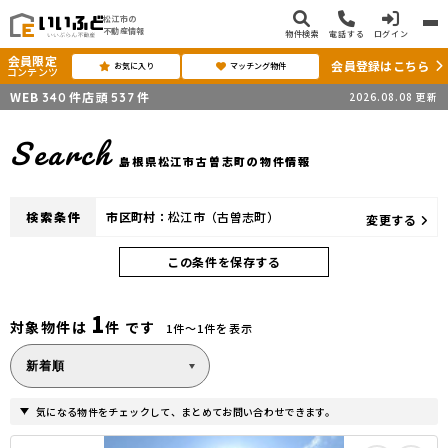
松江市の
不動産情報
物件検索
電話する
ログイン
会員限定
会員登録はこちら
お気に入り
マッチング物件
コンテンツ
WEB
件
店頭
件
2026.08.08
更新
340
537
Search
島根県松江市古曽志町の物件情報
検索条件
市区町村：
松江市（古曽志町）
変更する
この条件を保存する
1
対象物件は
件 です
1件〜1件を表示
気になる物件をチェックして、まとめてお問い合わせできます。