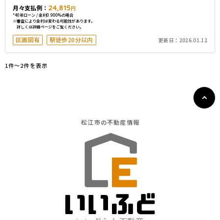
24,815
月々支払例：
円
*40年ローン / 金利0.900%の場合
※審査により金利は変わる可能性があります。
詳しくは詳細ページをご覧ください。
区画図有
駅徒歩20分以内
更新日：
2026.01.12
1件〜2件を表示
松江市の
不動産情報