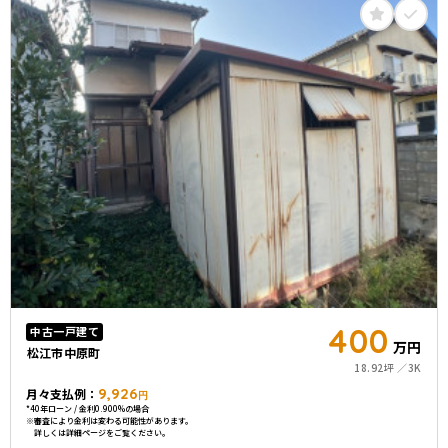
400
中古一戸建て
万円
松江市中原町
18.92坪
3K
9,926
月々支払例：
円
*40年ローン / 金利0.900%の場合
※審査により金利は変わる可能性があります。
詳しくは詳細ページをご覧ください。