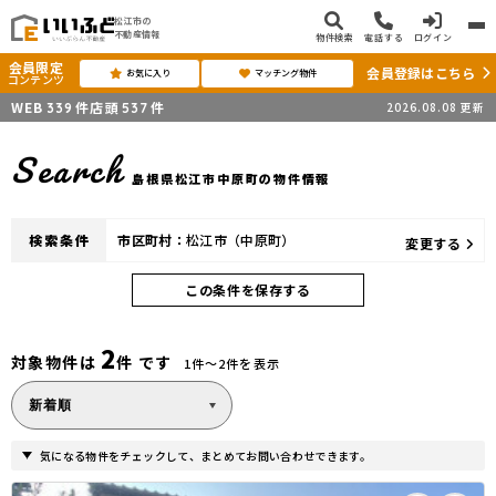
松江市の
不動産情報
物件検索
電話する
ログイン
会員限定
会員登録はこちら
お気に入り
マッチング物件
コンテンツ
WEB
件
店頭
件
2026.08.08
更新
339
537
Search
島根県松江市中原町の物件情報
検索条件
市区町村：
松江市（中原町）
変更する
この条件を保存する
2
対象物件は
件 です
1件〜2件を表示
気になる物件をチェックして、まとめてお問い合わせできます。