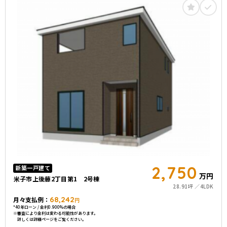
2,750
新築一戸建て
万円
米子市上後藤2丁目第1 2号棟
28.91坪
4LDK
68,242
月々支払例：
円
*40年ローン / 金利0.900%の場合
※審査により金利は変わる可能性があります。
詳しくは詳細ページをご覧ください。