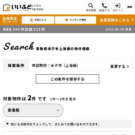
松江市の
不動産情報
物件検索
電話する
ログイン
会員限定
会員登録はこちら
お気に入り
マッチング物件
コンテンツ
WEB
件
店頭
件
2026.08.06
更新
340
523
Search
鳥取県米子市上後藤の物件情報
検索条件
市区町村：
米子市（上後藤）
変更する
この条件を保存する
2
対象物件は
件 です
1件〜2件を表示
気になる物件をチェックして、まとめてお問い合わせできます。