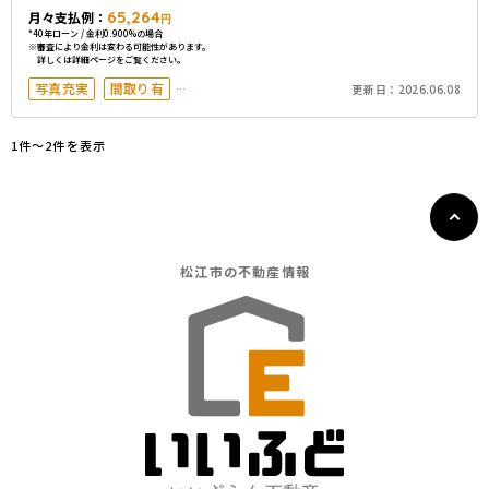
65,264
月々支払例：
円
*40年ローン / 金利0.900%の場合
※審査により金利は変わる可能性があります。
詳しくは詳細ページをご覧ください。
写真充実
間取り有
更新日：
2026.06.08
築10年以内
駅徒歩20分以内
駐車場2台以上
50坪以上
1件〜2件を表示
オール電化
松江市の
不動産情報