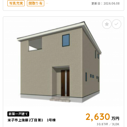
写真充実
間取り有
更新日：
2026.06.08
築10年以内
駅徒歩20分以内
駐車場2台以上
50坪以上
オール電化
2,630
新築一戸建て
万円
米子市上後藤2丁目第1 1号棟
30.87坪
3LDK